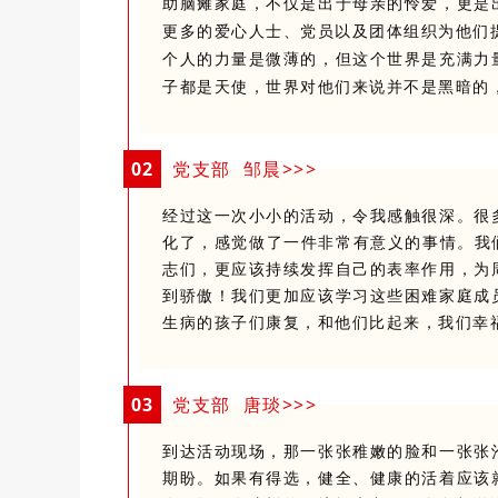
助脑瘫家庭，不仅是出于母亲的怜爱，更是
更多的爱心人士、党员以及团体组织为他们
个人的力量是微薄的，但这个世界是充满力
子都是天使，世界对他们来说并不是黑暗的
0
2
党支部 邹晨>>>
经过这一次小小的活动，令我感触很深。
很
化了，感觉做了一件非常有意义的事情。
我
志们，更应该持续发挥自己的表率作用，为
到骄傲！
我们更加应该学习这些困难家庭成
生病的孩子们康复，和他们比起来，我们幸
0
3
党支部 唐琰>>>
到达活动现场，那一张张稚嫩的脸和一张张
期盼。
如果有得选，健全、健康的活着应该