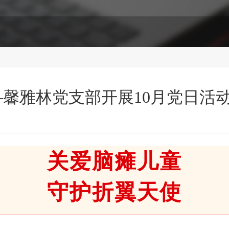
馨雅林党支部开展10月党日活
关爱脑瘫儿童
守护折翼天使