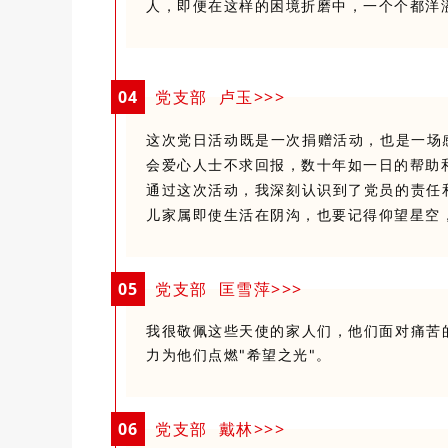
人，即便在这样的困境折磨中，一个个都洋
0
4
党支部 卢玉>>>
这次党日活动既是一次捐赠活动，也是一场
会爱心人士不求回报，数十年如一日的帮助和
通过这次活动，我深刻认识到了党员的责任
儿家属即使生活在阴沟，也要记得仰望星空
0
5
党支部 匡雪萍>>>
我很敬佩这些天使的家人们，他们面对痛苦
力为他们点燃"希望之光"。
0
6
党支部 戴林>>>